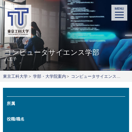
コンピュータサイエンス学部
八王子
東京工科大学
>
学部・大学院案内
>
コンピュータサイエンス学部
>
所属
役職/職名