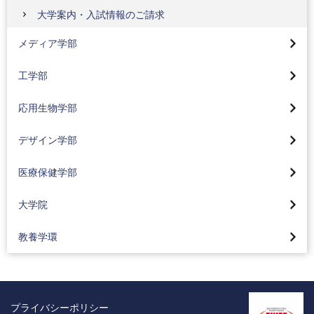
メディア学部トップ
大学案内・入試情報のご請求
メディアコンテンツコース
工学部トップ
メディア学部
メディア技術コース
機械工学科
応用生物学部トップ
工学部
メディア社会コース
電気電子工学科
生命医薬コース(2024年4月入学生より)
大学院デザイン研究科
カリキュラム
応用生物学部
応用化学科
地球環境コース(2024年4月入学生より)
デザイン学部トップページ
コーオプ教育
医療保健学部トップ
就職状況
デザイン学部
食品コース(2024年4月入学生より)
視覚デザインコース(2024年4月入学生より)
メディア学部 特集
看護学科
サスティナブル工学
大学院トップ
化粧品コース(2024年4月入学生より)
医療保健学部
情報デザインコース(2024年4月入学生より)
東京工科大学の地域連携
臨床工学科
コーオプ教育
大学院バイオ・情報メディア研究科
カリキュラム
工業デザインコース(2024年4月入学生より)
Movie Library「メディア学部」
大学院
リハビリテーション学科
グローバル工学教育
バイオニクス専攻
資格取得支援
空間デザインコース(2024年4月入学生より)
メディア学部の3つのポリシー
理学療法学専攻
カリキュラム
教養学環
コンピュータサイエンス専攻
コーオプ教育
感性演習とスキル演習
入試情報
作業療法学専攻
東京工科大学の地域連携
メディアサイエンス専攻
東京工科大学の地域連携
カリキュラム
「ライブ・エンタテインメント論」講師インタビュー
言語聴覚学専攻
工学部の活動紹介
サステイナブル工学専攻
Movie Library 応用生物学部
研究・制作活動紹介
オープンキャンパス情報
プライバシーポリシー
臨床検査学科
2025年