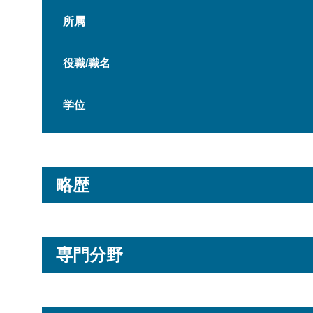
所属
役職/職名
学位
略歴
専門分野