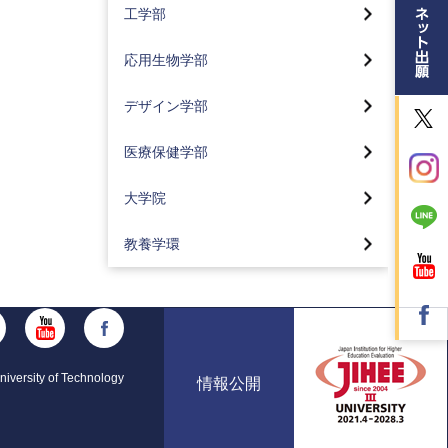
応用生物学部トップ
工学部
メディア社会コース
電気電子工学科
生命医薬コース(2024年4月入
大学院デザイン研究科
カリキュラム
学生より)
応用生物学部
応用化学科
デザイン学部トップページ
コーオプ教育
地球環境コース(2024年4月入
医療保健学部トップ
就職状況
学生より)
デザイン学部
視覚デザインコース(2024年4
メディア学部 特集
看護学科
サスティナブル工学
月入学生より)
大学院トップ
食品コース(2024年4月入学生
医療保健学部
より)
東京工科大学の地域連携
臨床工学科
コーオプ教育
情報デザインコース(2024年4
大学院バイオ・情報メディア研究
月入学生より)
科
化粧品コース(2024年4月入学
Movie Library「メディア学部」
大学院
リハビリテーション学科
グローバル工学教育
生より)
工業デザインコース(2024年4
バイオニクス専攻
メディア学部の3つのポリシー
理学療法学専攻
月入学生より)
カリキュラム
教養学環
カリキュラム
コンピュータサイエンス専攻
入試情報
作業療法学専攻
空間デザインコース(2024年4
東京工科大学の地域連携
資格取得支援
月入学生より)
メディアサイエンス専攻
「ライブ・エンタテインメント
言語聴覚学専攻
工学部の活動紹介
コーオプ教育
論」講師インタビュー
感性演習とスキル演習
サステイナブル工学専攻
臨床検査学科
2025年
東京工科大学の地域連携
オープンキャンパス情報
カリキュラム
デザイン研究科デザイン専攻
iversity of Technology
東京工科大学の地域連携
情報公開
2024年
Movie Library 応用生物学部
大学の学びはこんなに面白い
研究・制作活動紹介
医療技術学研究科 臨床検査学専攻
Movie Library「医療保健学部」
2023年
応用生物学部の3つのポリシー
メディア学部実績一覧
教員紹介