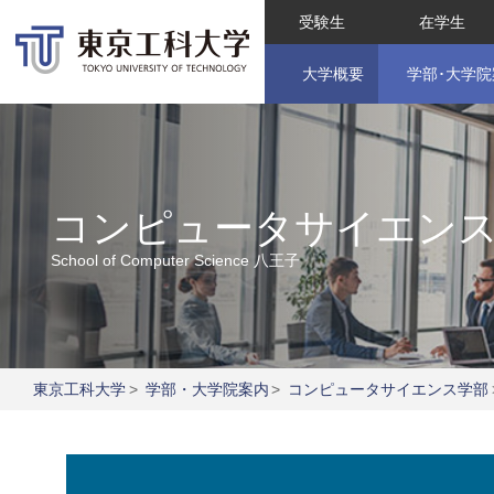
受験生
在学生
大学概要
学部･大学院
コンピュータサイエン
School of Computer Science
八王子
東京工科大学
>
学部・大学院案内
>
コンピュータサイエンス学部