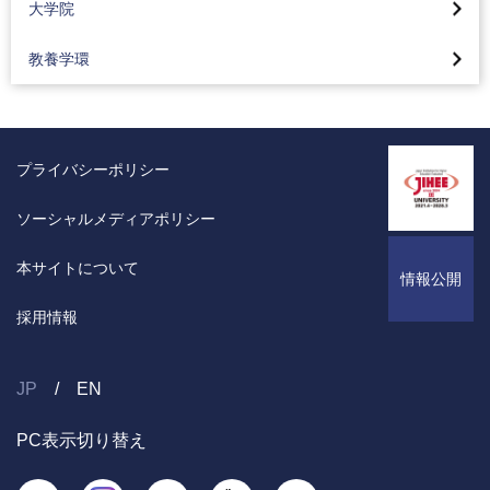
工業デザインコース(2024年4月入学生より)
大学院
リハビリテーション学科
グローバル工学教育
バイオニクス専攻
Movie Library CS学部
資格取得支援
空間デザインコース(2024年4月入学生より)
理学療法学専攻
カリキュラム
教養学環
コンピュータサイエンス専攻
コンピュータサイエンス学部の3つのポリシー
コーオプ教育
感性演習とスキル演習
作業療法学専攻
東京工科大学の地域連携
メディアサイエンス専攻
入試情報
東京工科大学の地域連携
カリキュラム
言語聴覚学専攻
工学部の活動紹介
サステイナブル工学専攻
オープンキャンパス情報
Movie Library 応用生物学部
研究・制作活動紹介
プライバシーポリシー
臨床検査学科
2025年
デザイン研究科デザイン専攻
公式BLOG
応用生物学部の3つのポリシー
教員紹介
東京工科大学の地域連携
2024年
ソーシャルメディアポリシー
医療技術学研究科 臨床検査学専攻
研究室一覧
入試情報
東京工科大学の地域連携
Movie Library「医療保健学部」
2023年
教員紹介
オープンキャンパス情報
本サイトについて
映像でデザイン学部を知ろう
情報公開
産業保健実践研究センター
2022年
シラバス
大学の学びはこんなに面白い
デザイン学部の3つのポリシー
採用情報
医療保健学部・学科・専攻の3つのポリシー
Movie Library「工学部」
大学の学びはこんなに面白い
キャリアコーオプセンター
入試情報
国家試験合格率について
工学部機械工学科の3つのポリシー
キャリアコーオプセンター
シラバス
JP
EN
デザイン学部 卒業制作展示
オープンキャンパス情報
工学部電気電子工学科の3つのポリシー
資格支援
研究室一覧
GRADUATION WORKS ARCHIVES卒業制作優秀作品アー
PC表示切り替え
入試情報
工学部応用化学科の3つのポリシー
カイブ
大学案内・入試情報のご請求
教員紹介
蒲田キャンパス紹介