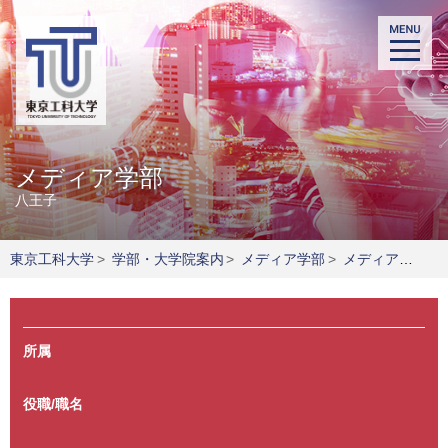
メディア学部
八王子
東京工科大学
>
学部・大学院案内
>
メディア学部
>
メディア学部の教員紹介
所属
役職/職名