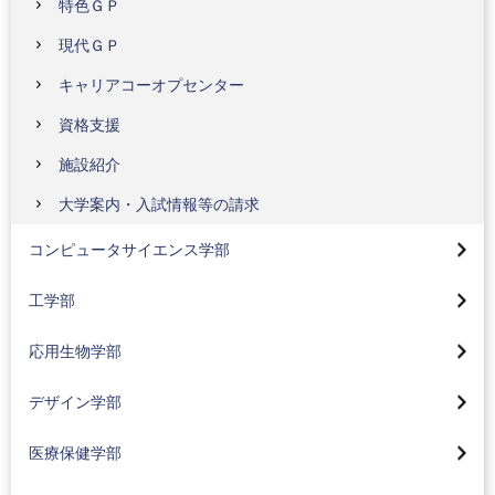
特色ＧＰ
現代ＧＰ
キャリアコーオプセンター
資格支援
施設紹介
コンピュータサイエンス学部トップ
大学案内・入試情報等の請求
先進情報専攻(情報基盤、人間情報、人工知能)(2024年
工学部トップ
4月入学生より)
コンピュータサイエンス学部
機械工学科
社会情報専攻(2024年4月入学生より)
応用生物学部トップ
工学部
電気電子工学科
社会情報専攻の研究・プロジェクト
生命医薬コース(2024年4月入学生より)
大学院デザイン研究科
応用生物学部
応用化学科
プロジェクト実習
地球環境コース(2024年4月入学生より)
デザイン学部トップページ
医療保健学部トップ
就職状況
カリキュラム
デザイン学部
食品コース(2024年4月入学生より)
視覚デザインコース(2024年4月入学生より)
看護学科
サスティナブル工学
大学院トップ
コーオプ教育
化粧品コース(2024年4月入学生より)
医療保健学部
情報デザインコース(2024年4月入学生より)
臨床工学科
コーオプ教育
大学院バイオ・情報メディア研究科
東京工科大学の地域連携
カリキュラム